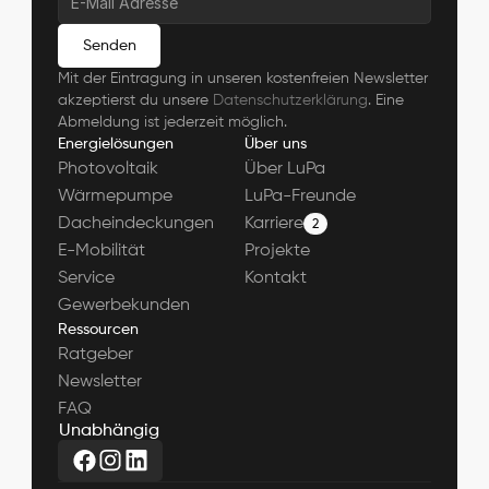
Senden
Mit der Eintragung in unseren kostenfreien Newsletter 
akzeptierst du unsere 
Datenschutzerklärung
. Eine 
Abmeldung ist jederzeit möglich.
Energielösungen
Über uns
Photovoltaik
Über LuPa
Wärmepumpe
LuPa-Freunde
Dacheindeckungen
Karriere
2
E-Mobilität
Projekte
Service
Kontakt
Gewerbekunden
Ressourcen
Ratgeber
Newsletter
FAQ
U
n
a
b
h
ä
n
g
i
g