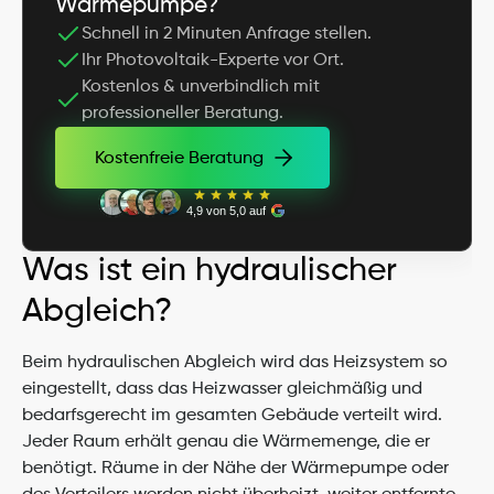
Wärmepumpe?
Schnell in 2 Minuten Anfrage stellen.
Ihr Photovoltaik-Experte vor Ort.
Kostenlos & unverbindlich mit 
professioneller Beratung.
Kostenfreie Beratung
Kostenfreie Beratung
4,9 von 5,0 auf
Was ist ein hydraulischer 
Abgleich?
Beim hydraulischen Abgleich wird das Heizsystem so 
eingestellt, dass das Heizwasser gleichmäßig und 
bedarfsgerecht im gesamten Gebäude verteilt wird. 
Jeder Raum erhält genau die Wärmemenge, die er 
benötigt. Räume in der Nähe der Wärmepumpe oder 