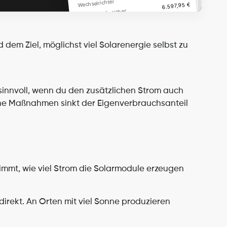
Wechselrichter
r
€
Speicher
6.597,95 €
7,68 kWh 
6.597,95 
6.597,95 
€
7,68 kWh Speicher
Zusätzlich benötigtes Material
Speicher
€
1.349,95 €
Montag
Zusätzlich benötigtes 
1.349,95 
1.349,95 
Zusätzlich benötigtes Material
€
e 
Material
€
1.649,95 €
Montag
1.649,95 
1.649,95 
€
e 
€
Montage 
Gesamtkost
en
em Ziel, möglichst viel Solarenergie selbst zu 
15.617,75 
15.617,75 €
Gesamtkoste
15.617,75 
€
n
€
Gesamtkosten
sinnvoll, wenn du den zusätzlichen Strom auch 
he Maßnahmen sinkt der Eigenverbrauchsanteil 
immt, wie viel Strom die Solarmodule erzeugen 
rekt. An Orten mit viel Sonne produzieren 