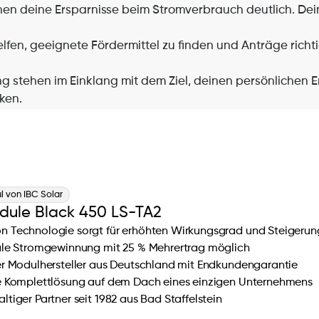
hen deine Ersparnisse beim Stromverbrauch deutlich. Dein
en, geeignete Fördermittel zu finden und Anträge richti
 stehen im Einklang mit dem Ziel, deinen persönlichen En
ken.
 von IBC Solar
dule Black 450 LS-TA2
 Technologie sorgt für erhöhten Wirkungsgrad und Steigerung 
ale Stromgewinnung mit 25 % Mehrertrag möglich
er Modulhersteller aus Deutschland mit Endkundengarantie
e Komplettlösung auf dem Dach eines einzigen Unternehmens
ltiger Partner seit 1982 aus Bad Staffelstein