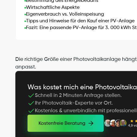
Bestimmung des Energiebedarfs
Wirtschaftliche Aspekte
Eigenverbrauch vs. Volleinspeisung
Tipps und Hinweise für den Kauf einer PV-Anlage
Fazit: Eine passende PV-Anlage für 3. 000 kWh 
Die richtige Größe einer Photovoltaikanlage häng
anpasst.
Was kostet mich eine Photovoltaik
Schnell in 2 Minuten Anfrage stellen.
Ihr Photovoltaik-Experte vor Ort.
Kostenlos & unverbindlich mit professionel
Kostenfreie Beratung
4,9 vo
Kostenfreie Beratung