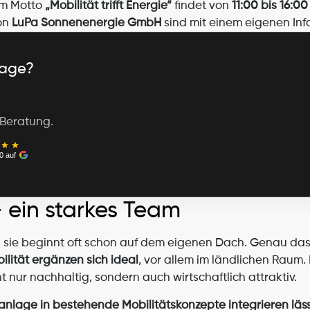
em Motto 
„Mobilität trifft Energie“
 findet von 
11:00 bis 16:00
on 
LuPa Sonnenenergie GmbH
 sind mit einem eigenen Inf
lage?
 Beratung.
0 auf
– ein starkes Team
 – sie beginnt oft schon auf dem eigenen Dach. Genau da
lität ergänzen sich ideal
, vor allem im ländlichen Raum
t nur nachhaltig, sondern auch wirtschaftlich attraktiv.
kanlage in bestehende Mobilitätskonzepte integrieren läs