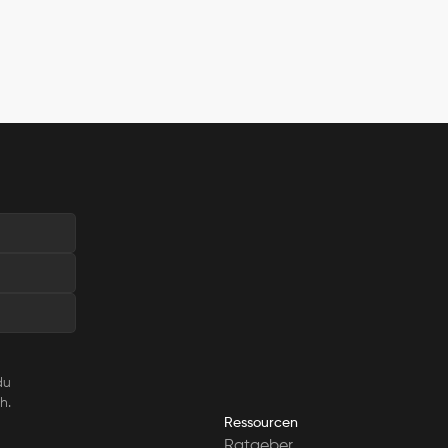
u 
h.
Ressourcen
Ratgeber