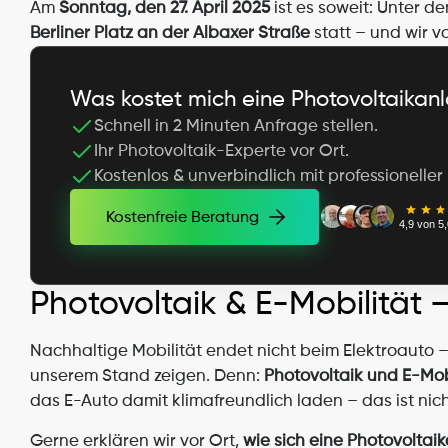
Am 
Sonntag, den 27. April 2025
 ist es soweit: Unter d
Berliner Platz an der Albaxer Straße
 statt – und wir v
Was kostet mich eine Photovoltaikan
Schnell in 2 Minuten Anfrage stellen.
Ihr Photovoltaik-Experte vor Ort.
Kostenlos & unverbindlich mit professioneller
Kostenfreie Beratung
4,9 von 5,
Kostenfreie Beratung
Photovoltaik & E-Mobilität 
Nachhaltige Mobilität endet nicht beim Elektroauto
unserem Stand zeigen. Denn: 
Photovoltaik und E-Mobi
das E-Auto damit klimafreundlich laden – das ist nich
Gerne erklären wir vor Ort, 
wie sich eine Photovoltai