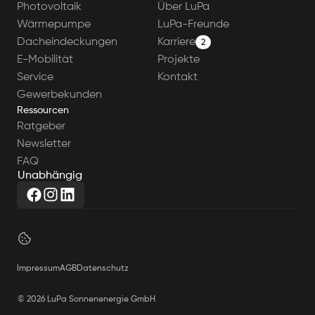
Photovoltaik
Über LuPa
Wärmepumpe
LuPa-Freunde
Dacheindeckungen
Karriere
2
E-Mobilität
Projekte
Service
Kontakt
Gewerbekunden
Ressourcen
Ratgeber
Newsletter
FAQ
U
n
a
b
h
ä
n
g
i
g
Impressum
AGB
Datenschutz
© 2026 LuPa Sonnenenergie GmbH