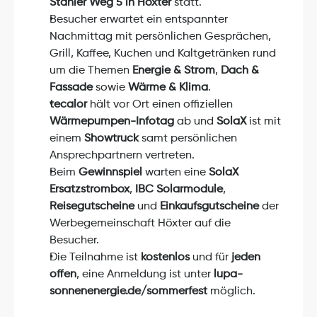
Stahler Weg 5 in Höxter
 statt.
Besucher erwartet ein entspannter 
Nachmittag mit persönlichen Gesprächen, 
Grill, Kaffee, Kuchen und Kaltgetränken rund 
um die Themen 
Energie & Strom
, 
Dach & 
Fassade
 sowie 
Wärme & Klima
.
tecalor
 hält vor Ort einen offiziellen 
Wärmepumpen-Infotag
 ab und 
SolaX
 ist mit 
einem 
Showtruck
 samt persönlichen 
Ansprechpartnern vertreten.
Beim 
Gewinnspiel
 warten eine 
SolaX 
Ersatzstrombox
, 
IBC Solarmodule
, 
Reisegutscheine
 und 
Einkaufsgutscheine
 der 
Werbegemeinschaft Höxter auf die 
Besucher.
Die Teilnahme ist 
kostenlos
 und für 
jeden 
offen
, eine Anmeldung ist unter 
lupa-
sonnenenergie.de/sommerfest
 möglich.