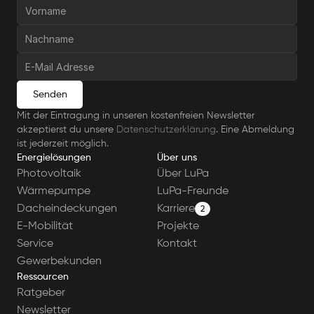
Senden
Mit der Eintragung in unseren kostenfreien Newsletter 
akzeptierst du unsere 
Datenschutzerklärung
. Eine Abmeldung 
ist jederzeit möglich.
Energielösungen
Über uns
Photovoltaik
Über LuPa
Wärmepumpe
LuPa-Freunde
Dacheindeckungen
Karriere
2
E-Mobilität
Projekte
Service
Kontakt
Gewerbekunden
Ressourcen
Ratgeber
Newsletter