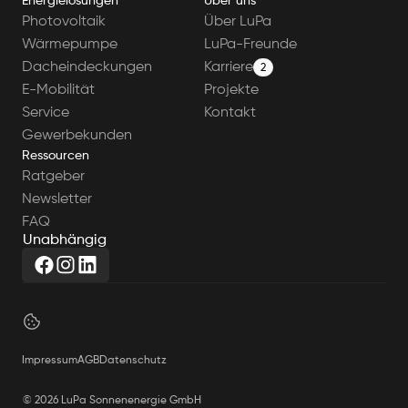
Energielösungen
Über uns
Photovoltaik
Über LuPa
Wärmepumpe
LuPa-Freunde
Dacheindeckungen
Karriere
2
E-Mobilität
Projekte
Service
Kontakt
Gewerbekunden
Ressourcen
Ratgeber
Newsletter
FAQ
U
n
a
b
h
ä
n
g
i
g
Impressum
AGB
Datenschutz
© 2026 LuPa Sonnenenergie GmbH