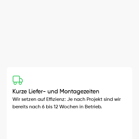
Komplettlösungen aus einer Hand
Wir sind dein zuverlässiger Partner für nachhaltige 
Energielösungen und bieten Komplettlösungen 
aus einer Hand – maßgeschneidert für 
Privathaushalte und Gewerbe.
Kurze Liefer- und Montagezeiten
Wir setzen auf Effizienz: Je nach Projekt sind wir 
bereits nach 6 bis 12 Wochen in Betrieb.