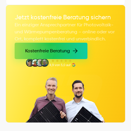
Jetzt kostenfreie Beratung sichern
Ein einziger Ansprechpartner für Photovoltaik- 
und Wärmepumpenberatung – online oder vor 
Ort, komplett kostenfrei und unverbindlich.
Kostenfreie Beratung
Kostenfreie Beratung
4,9 von 5,0 auf