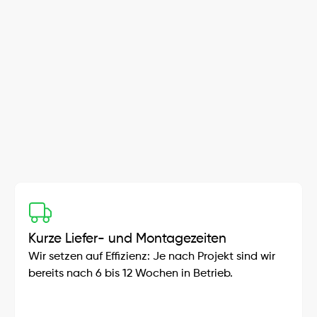
dir eine erstklassige und individuelle Lösung.
Komplettlösungen aus einer Hand
Wir sind dein zuverlässiger Partner für nachhaltige 
Energielösungen und bieten Komplettlösungen 
aus einer Hand – maßgeschneidert für 
Privathaushalte und Gewerbe.
Kurze Liefer- und Montagezeiten
Wir setzen auf Effizienz: Je nach Projekt sind wir 
bereits nach 6 bis 12 Wochen in Betrieb.