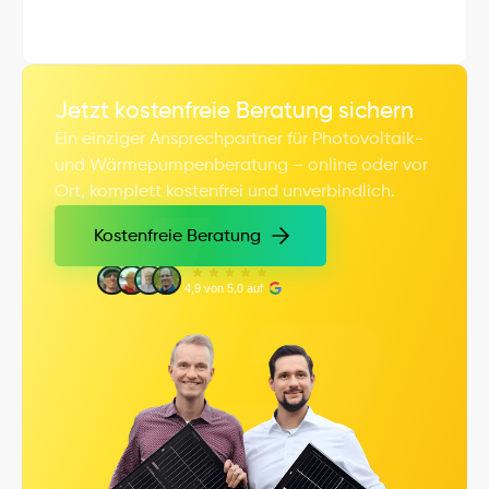
Jetzt kostenfreie Beratung sichern
Ein einziger Ansprechpartner für Photovoltaik- 
und Wärmepumpenberatung – online oder vor 
Ort, komplett kostenfrei und unverbindlich.
Kostenfreie Beratung
Kostenfreie Beratung
4,9 von 5,0 auf