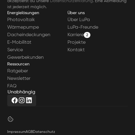
akzeptierst du unsere 
Datenschutzerklärung
. Eine Abmeldung 
ist jederzeit möglich.
Energielösungen
Über uns
Photovoltaik
Über LuPa
Wärmepumpe
LuPa-Freunde
Dacheindeckungen
Karriere
2
E-Mobilität
Projekte
Service
Kontakt
Gewerbekunden
Ressourcen
Ratgeber
Newsletter
FAQ
U
n
a
b
h
ä
n
g
i
g
Impressum
AGB
Datenschutz